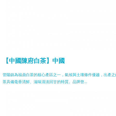
【中國陳府白茶】中國
管陽鎮為福鼎白茶的核心產區之一，氣候與土壤條件優越，出產之
茶具備毫香清鮮、滋味清淡回甘的特質。品牌曾...