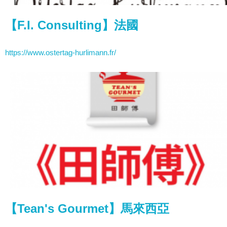
【F.I. Consulting】法國
https://www.ostertag-hurlimann.fr/
【Tean's Gourmet】馬來西亞